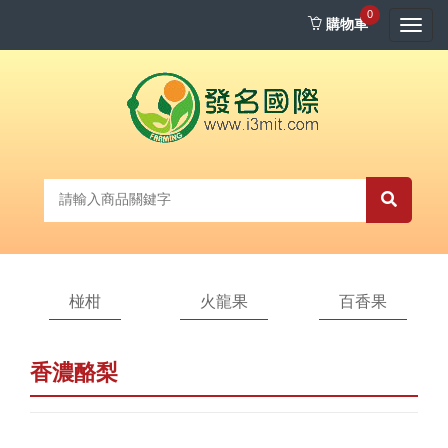
0
購物車
Toggl
navig
椪柑
火龍果
百香果
香濃酪梨